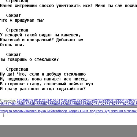
Стрепсиад
Нашел хитрейший способ уничтожить иск! Меня ты сам похва
Сократ
Что ж придумал ты?
Стрепсиад
У лекарей такой видал ты камешек,
Красивый и прозрачный? Добывают им
Огонь они.
Сократ
Ты говоришь о стеклышке?
Стрепсиад
Ну да! Что, если я добуду стеклышко
И, подождав, пока напишет иск писец,
В сторонке стану, солнечный поймаю луч
И сразу растоплю истца ходатайство?
Страница:
1
2
3
4
5
6
7
8
9
10
11
12
13
14
15
16
17
18
19
20
21
22
23
24
25
26
27
28
29
30
31
32
33
34
35
36
37
45
46
47
48
49
50
51
52
53
54
55
56
57
58
59
60
61
62
63
64
65
66
67
68
69
70
71
72
73
74
75
76
77
78
79
80
81
Уход за глазами
Физика
Наука Бейтса
Лазер. коррек.
Синя. под глаз.
Зуд, жжения в глазах
|