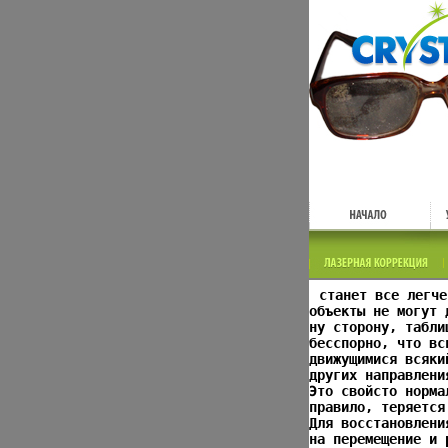
станет все легче
объекты не могут 
ну сторону, табли
бесспорно, что вс
движущимися всяки
других направлени
Это свойсто норма
правило, теряется
Для восстановлени
на перемещение и 