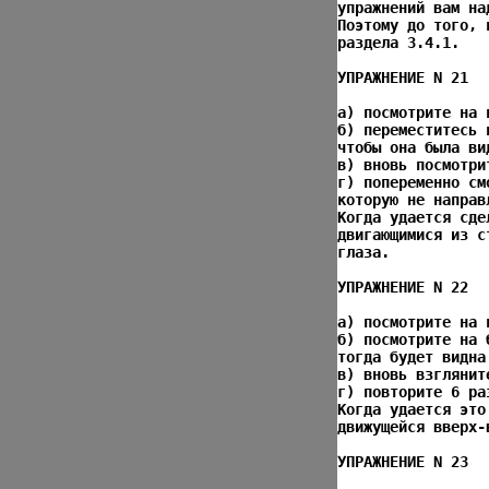
упражнений вам на
Поэтому до того, 
раздела 3.4.1.
УПРАЖНЕНИЕ N 21
а) посмотрите на 
б) переместитесь 
чтобы она была ви
в) вновь посмотри
г) попеременно см
которую не направ
Когда удается сде
двигающимися из с
глаза.
УПРАЖНЕНИЕ N 22
а) посмотрите на 
б) посмотрите на 
тогда будет видна
в) вновь взглянит
г) повторите 6 ра
Когда удается это
движущейся вверх-
УПРАЖНЕНИЕ N 23