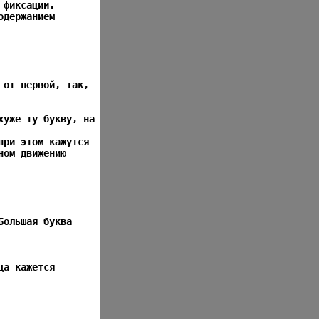
 фиксации.
одержанием
 от первой, так,
хуже ту букву, на
при этом кажутся
ном движению
Большая буква
ца кажется