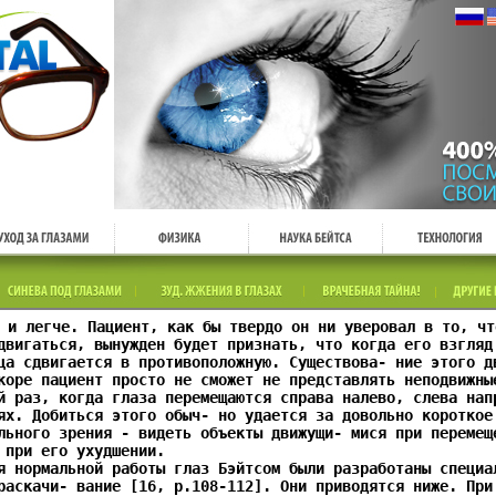
 и легче. Пациент, как бы твердо он ни уверовал в то, чт
двигаться, вынужден будет признать, что когда его взгляд
ца сдвигается в противоположную. Существова- ние этого д
коре пациент просто не сможет не представлять неподвижны
й раз, когда глаза перемещаются справа налево, слева нап
ях. Добиться этого обыч- но удается за довольно короткое
льного зрения - видеть объекты движущи- мися при перемещ
 при его ухудшении.
я нормальной работы глаз Бэйтсом были разработаны специа
раскачи- вание [16, р.108-112]. Они приводятся ниже. При