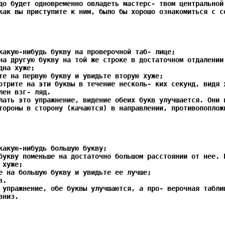
до будет одновременно овладеть мастерс- твом центральной
как вы приступите к ним, было бы хорошо ознакомиться с с
какую-нибудь букву на проверочной таб- лице;
на другую букву на той же строке в достаточном отдалении
дна хуже;
те на первую букву и увидьте вторую хуже;
отрите на эти буквы в течение несколь- ких секунд, видя 
лен взг- ляд.
лать это упражнение, видение обеих букв улучшается. Они 
тороны в сторону (качаются) в направлении, противопоплож
какую-нибудь большую букву;
букву поменьше на достаточно большом расстоянии от нее. 
 хуже;
е на большую букву и увидьте ее лучше;
з.
 упражнение, обе буквы улучшаются, а про- верочная табли
вниз.