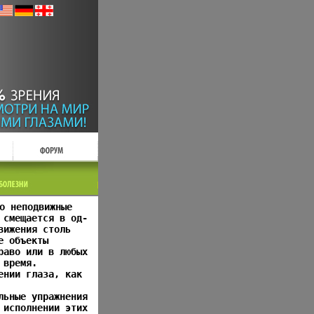
о неподвижные
 смещается в од-
вижения столь
е объекты
раво или в любых
 время.
ении глаза, как
льные упражнения
 исполнении этих