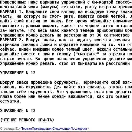
Приведенные ниже варианты упражнений с Ом-картой способ-
центральной ямки (макулы) сетчатки, росту остроты зрения
ВАРИАНТ 1. Направьте свой взгляд на исходную точку знака
часть, на которую вы смот- рите, кажется самой четкой. З
щайть свой взгляд по знаку. Все время обращайте внимание
смотрите в данный момент, кажет- ся чернее всего остальн
За- метьте, что весь знак кажется теперь приобретшим бол
упражнения можно делать на расстоянии от 30 сантиметров 
ВАРИАНТ 2. Вокруг знака, как вы видите, имеется ломаная 
отрезкам ломаной линии и обратите внимание на то, что от
сейчас, виден имеющим более темный цвет, нежели остальны
двигайте вместе с ним и голову ("смотрите" на отрезки но
гаться вместе. Во время выполнения упражнения делайте мя
Упражнение можно делать, стоя от Ом-карты на расстоянии 
УПРАЖНЕНИЕ N 12
Вокруг знака проведена окружность. Перемещайте свой взг-
голову, по окружности. Де- лайте это сначала, открыв гла
тавляя себе окружность. Это упражнение, если оно делаетс
глаза более или менее обезд- виживаются, как это бывает 
сетчатки.
УПРАЖНЕНИЕ N 13
(ЧТЕНИЕ МЕЛКОГО ШРИФТА)
Страница 51<
Первая
Предыдущая
|
Следующая
Последняя
>