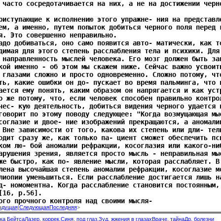
 часто сосредотачивается на них, а не на достижении черн
риступающие к исполнению этого упражне- ния на представл
ем, а именно, путем попыток добиться черного поля перед 
я. Это совершенно неправильно.
адо добиваться, оно само появится авто- матически, как т
димая для этого степень расслабления тела и психики. Для
 направленность мыслей человека. Его мозг должен быть за
кой именно - об этом мы скажем ниже. Сейчас важно усвоит
 глазами сложно и просто одновременно. Сложно потому, чт
ть, какие ошибки он до- пускает во время пальминга, что 
ается ему понять, каким образом он напрягается и как уст
о же потому, что, если человек способен правильно контро
чес- кую деятельность, добиться видения черного удается 
говорит по этому поводу следующее: "Когда возмущающая мы
соглазие и двое- ние изображений прекращаются, а аномали
 Вне зависимости от того, какова их степень или дли- тел
одит сразу же, как только па- циент сможет обеспечить пс
ком лю- бой аномалии рефракции, косоглазия или какого-ни
арушения зрения, является просто мысль - неправильная мы
же быстро, как по- явление мысли, которая расслабляет. В
лена высочайшая степень аномалии рефракции, косоглазие м
лиопии уменьшиться. Если расслабление достигается лишь н
д- номоментна. Когда расслабление становится постоянным,
[16, р.56].
ого прочного контроля над своими мысля-
ыдущая
|
Следующая
Последняя
>
ка Бейтса
Лазер. коррек.
Синя. под глаз.
Зуд, жжения в глазах
Враче. тайна
Др. болезни