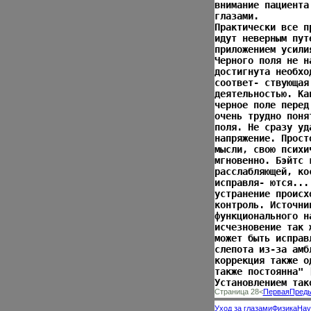
внимание пациента
глазами.
Практически все п
идут неверным пут
приложением усили
Черного поля не н
достигнута необхо
соответ- ствующая
деятельностью. Ка
черное поле перед
очень трудно поня
поля. Не сразу уд
напряжение. Прост
мысли, свою психи
мгновенно. Бэйтс 
расслабляющей, ко
исправля- ются...
устранение происх
контроль. Источни
функционального н
исчезновение так 
может быть исправ
слепота из-за амб
коррекция также о
также постоянна" 
Установлением так
Страница 28<
Первая
Пред
Уход за глазами
Физика
Нау