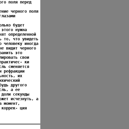
ого поля перед
ение черного поля
глазами
олько будет
 этого нужна
нят определенной
ь то, что увидеть
о человеку иногда
не видит черного
ранить это
лировать свои
практичес- ки
сль сменяется
и рефракции
ьность, их
ихический
будь другого
сль, а ее
 доли секунды
ожет исчезнуть, а
а момент,
 коррек- ция