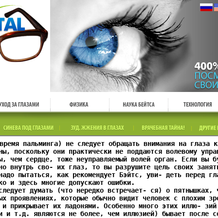
время пальминга) не следует обращать внимания на глаза к
ны, поскольку они практически не поддаются волевому упра
ы, чем сердце, тоже неуправляемый волей орган. Если вы б
но внутрь сво- их глаз, то вы разрушите цель своих занят
надо пытаться, как рекомендует Бэйтс, уви- деть перед гл
ко и здесь многие допускают ошибки.
следует думать (что нередко встречает- ся) о пятнышках, 
ых проявлениях, которые обычно видит человек с плохим зр
 и прикрывает их ладонями. Особенно много этих иллю- зий
и и т.д. являются не более, чем иллюзией) бывает после с