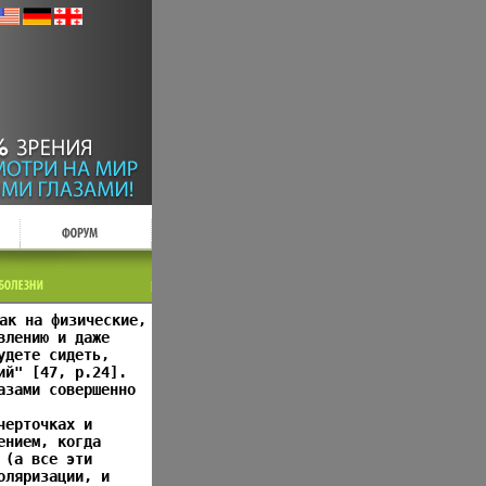
ак на физические,
влению и даже
удете сидеть,
ий" [47, р.24].
азами совершенно
черточках и
ением, когда
 (а все эти
оляризации, и