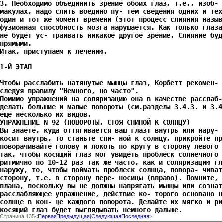
3. Необходимо объединить зрение обоих глаз, т.е., изоб- 
макулах, надо слить воедино пу- тем сведения одних и тех
один и тот же момент времени (этот процесс слияния назыв
фузионная способность мозга нарушается. Как только глаза
не будет ус- траивать никакое другое зрение. Слияние буд
прямыми.
Итак, приступаем к лечению.
1-Й ЭТАП
Чтобы расслабить натянутые мышцы глаз, Корбетт рекомен- 
следуя правилу "Немного, но часто".
Помимо упражнений на соляризацию она в качестве расслаб-
делать большие и малые повороты (см.разделы 3.4.3. и 3.4
еще несколько их видов.
УПРАЖНЕНИЕ N 92 (ПОВОРОТЫ, СТОЯ СПИНОЙ К СОЛНЦУ)
Вы знаете, куда оттягивается ваш глаз: внутрь или нару- 
косит внутрь, то станьте спи- ной к солнцу, прикройте пр
поворачивайте голову и локоть по кругу в сторону левого 
так, чтобы косящий глаз мог увидеть проблеск солнечного
ритмично по 10-12 раз так же часто, как и соляризацию гл
наружу, то, чтобы поймать проблеск солнца, повора- чиват
сторону, т.е. в сторону пере- носицы (вправо). Помните, 
плана, поскольку вы не должны напрягать мышцы или созна
расслабляющее упражнение, действие ко- торого основано н
солнце в кон- це каждого поворота. Делайте их мягко и ри
косящий глаз будет выглядывать немного дальше.
Страница 135<
Первая
Предыдущая
|
Следующая
Последняя
>