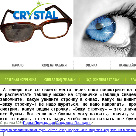
А теперь все со своего места через очки посмотрите на 
и распечатать таблицу можно на страничке «Таблица Сивцев
запомните, какую увидите строчку в очках. Какую вы видит
«вижу строчку»? Не надо щуриться, не надо напрягать, пр
смотрим, какую видим строчку. «Вижу строчку» — это значи
все буквы. Вот если все буквы я могу назвать, значит, я 
кто-то видит, то есть надо, чтобы могли назвать все букв
Страница 308<
Первая
Предыдущая
|
Следующая
Последняя
>
Уход за глазами
Физика
Наука Бейтса
Лазер. коррек.
Синя. под глаз.
Зуд, жжения в глазах
|